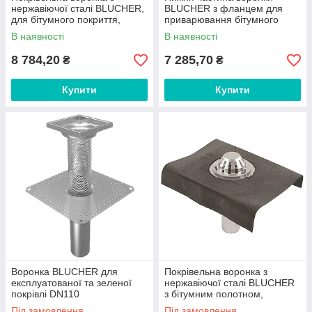
нержавіючої сталі BLUCHER,
BLUCHER з фланцем для
для бітумного покриття,
приварювання бітумного
верт.випуск DN110
полотна DN110
В наявності
В наявності
арт.401.104.110
арт.401.004.110
8 784,20
7 285,70
₴
₴
Купити
Купити
Воронка BLUCHER для
Покрівельна воронка з
експлуатованої та зеленої
нержавіючої сталі BLUCHER
покрівлі DN110
з бітумним полотном,
арт.401.170.110
верт.випуск DN110
Під замовлення
Під замовлення