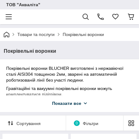
ТОВ "Акваліта"
Товари та послуги
Покрівельні воронки
Покрівельні воронки
Покрівельні воронки BLUCHER виготовлені з нержавіючої
сталі AISI304 товщиною 2мм, зварені на автоматичній
роботизованій лінії без участі людини.
Гравітаційні та вакуумні покрівельні воронки можуть
комплектуватися підігрівом.
В наявності воронки діаметрів 50мм, 75мм, 110мм та будь-які
Показати все
інші діаметри (напр. 160 мм) під замовлення. Термін
виготовлення будь - якого замовлення 10днів.
Воронки сумісні з усіма видами каналізаційних труб.
Сортування
0
Фільтри
Підключення до чавунних труб здійснюється за допомогою
стандартних деталей виробників. Воронки можуть бути