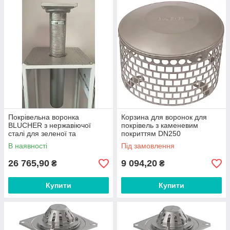
Покрівельна воронка
Корзина для воронок для
BLUCHER з нержавіючої
покрівель з каменевим
сталі для зеленої та
покриттям DN250
експлуатованої покрівлі
арт.400.000.005
В наявності
Під замовлення
26 765,90
9 094,20
₴
₴
Купити
Купити