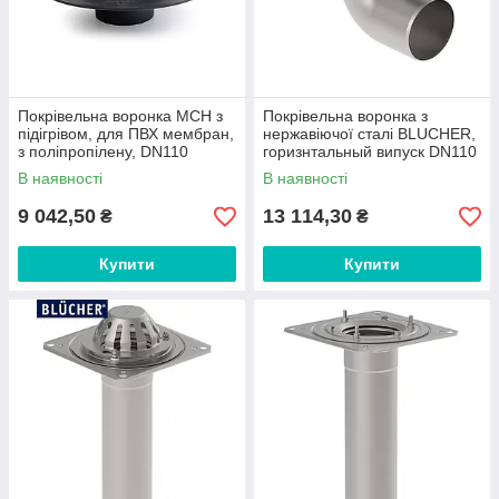
Покрівельна воронка MCH з
Покрівельна воронка з
підігрівом, для ПВХ мембран,
нержавіючої сталі BLUCHER,
з поліпропілену, DN110
горизнтальный випуск DN110
арт.SVG005
арт.402.100.110
В наявності
В наявності
9 042,50
13 114,30
₴
₴
Купити
Купити