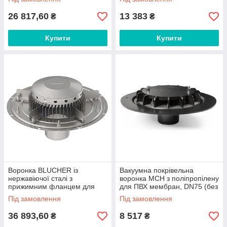
арт.403.104.110
26 817,60
13 383
₴
₴
Купити
Купити
Воронка BLUCHER із
Вакуумна покрівельна
нержавіючої сталі з
воронка MCH з поліпропілену
прижимним фланцем для
для ПВХ мембран, DN75 (без
бітумного полотна, DN125
підігріву) арт.SV001
Під замовлення
Під замовлення
арт.408.101.125
36 893,60
8 517
₴
₴