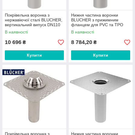
Покрівельна воронка з
Нижня частина воронки
нержавіючої сталі BLUCHER,
BLUCHER з прижимним
вертикальний випуск DN110
фланцем для PVC та TPO
арт.402.104.110
мембран DN110
В наявності
В наявності
арт.402.004.110
10 696
8 784,20
₴
₴
Купити
Купити
Покрівельна воронка з
Нижня частина воронки