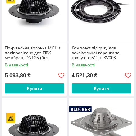
Покрівельна воронка MCH з
Комплект підігріву для
поліпропілену для ПВХ
покрівельної воронки та
мембран, DN125 (без
трапу арт.511 + SV003
підігріву) арт.SVG003
В наявності
В наявності
5 093,80
4 521,30
₴
₴
Купити
Купити