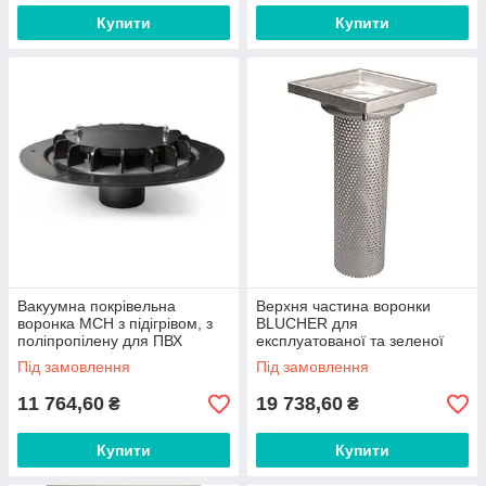
Купити
Купити
Вакуумна покрівельна
Верхня частина воронки
воронка MCH з підігрівом, з
BLUCHER для
поліпропілену для ПВХ
експлуатованої та зеленої
мембран, DN75 арт.SV002
покрівлі DN110
Під замовлення
Під замовлення
арт.710.472.000.01 S
11 764,60
19 738,60
₴
₴
Купити
Купити