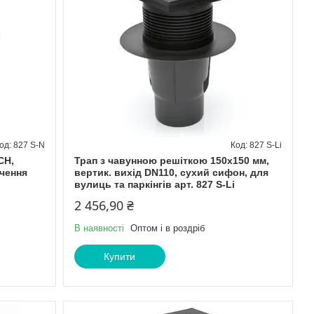
827 S-N
827 S-Li
СН,
Трап з чавунною решіткою 150х150 мм,
ючення
вертик. вихід DN110, сухий сифон, для
вулиць та паркінгів арт. 827 S-Li
2 456,90 ₴
В наявності
Оптом і в роздріб
Купити