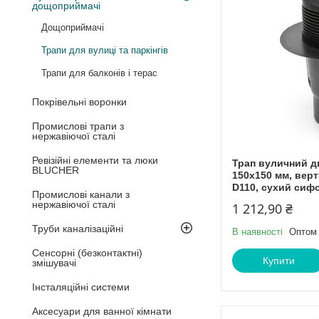
дощоприймачі
Дощоприймачі
Трапи для вулиці та паркінгів
Трапи для балконів і терас
Покрівельні воронки
Промислові трапи з
нержавіючої сталі
Ревізійні елементи та люки
Трап вуличний д
BLUCHER
150х150 мм, вер
D110, сухий сифо
Промислові канали з
нержавіючої сталі
1 212,90 ₴
Труби каналізаційні
В наявності
Оптом 
Сенсорні (безконтактні)
Купити
змішувачі
Інсталяційні системи
Аксесуари для ванної кімнати