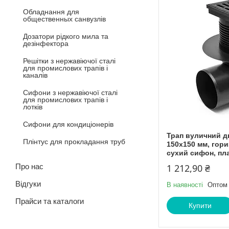
Обладнання для
общественных санвузлів
Дозатори рідкого мила та
дезінфектора
Решітки з нержавіючої сталі
для промислових трапів і
каналів
Сифони з нержавіючої сталі
для промислових трапів і
лотків
Сифони для кондиціонерів
Трап вуличний д
Плінтус для прокладання труб
150х150 мм, гори
сухий сифон, пла
Про нас
1 212,90 ₴
Відгуки
В наявності
Оптом 
Прайси та каталоги
Купити