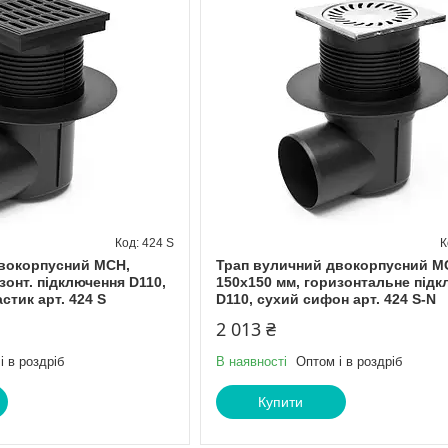
424 S
вокорпусний МСН,
Трап вуличний двокорпусний М
зонт. підключення D110,
150х150 мм, горизонтальне підк
стик арт. 424 S
D110, сухий сифон арт. 424 S-N
2 013 ₴
і в роздріб
В наявності
Оптом і в роздріб
Купити