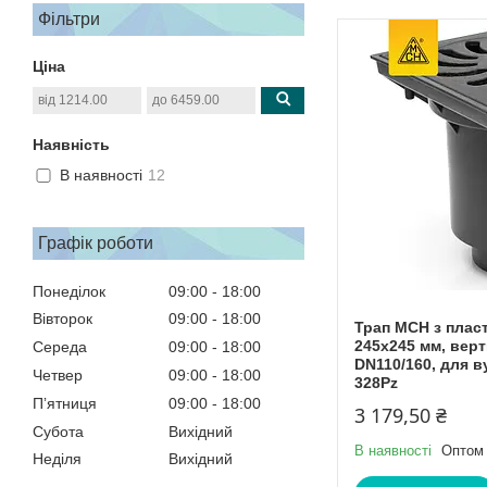
Фільтри
Ціна
Наявність
В наявності
12
Графік роботи
Понеділок
09:00
18:00
Вівторок
09:00
18:00
Трап МСН з плас
245х245 мм, верт
Середа
09:00
18:00
DN110/160, для ву
Четвер
09:00
18:00
328Pz
Пʼятниця
09:00
18:00
3 179,50 ₴
Субота
Вихідний
В наявності
Оптом 
Неділя
Вихідний