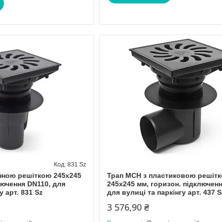
831 Sz
нною решіткою 245х245
Трап МСН з пластиковою решіт
лючення DN110, для
245х245 мм, горизон. підключен
у арт. 831 Sz
для вулиці та паркінгу арт. 437 S
3 576,90 ₴