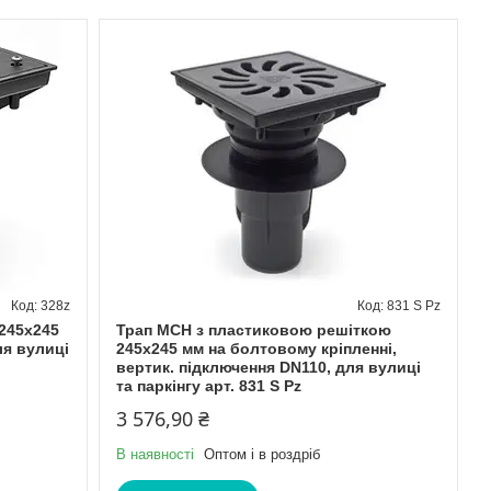
328z
831 S Pz
245х245
Трап МСН з пластиковою решіткою
ля вулиці
245х245 мм на болтовому кріпленні,
вертик. підключення DN110, для вулиці
та паркінгу арт. 831 S Pz
3 576,90 ₴
В наявності
Оптом і в роздріб