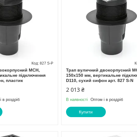
827 S-P
вокорпусний МСН,
Трап вуличний двокорпусний М
тикальне підключення
150х150 мм, вертикальне підкл
н, пластик
D110, сухий сифон арт. 827 S-N
2 013 ₴
і в роздріб
В наявності
Оптом і в роздріб
Купити