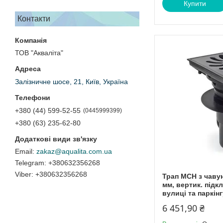
Купити
Контакти
ТОВ "Акваліта"
Залізничне шосе, 21, Київ, Україна
+380 (44) 599-52-55
0445999399
+380 (63) 235-62-80
zakaz@aqualita.com.ua
+380632356268
+380632356268
Трап МСН з чаву
мм, вертик. підк
вулиці та паркінг
6 451,90 ₴