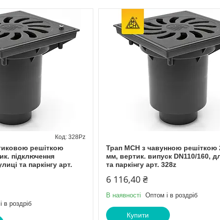
328Pz
тиковою решіткою
Трап МСН з чавунною решіткою 
ик. підключення
мм, вертик. випуск DN110/160, д
лиці та паркінгу арт.
та паркінгу арт. 328z
6 116,40 ₴
В наявності
Оптом і в роздріб
і в роздріб
Купити