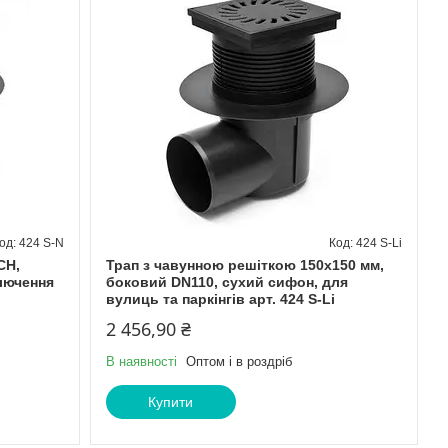
424 S-N
424 S-Li
СН,
Трап з чавунною решіткою 150х150 мм,
лючення
боковий DN110, сухий сифон, для
вулиць та паркінгів арт. 424 S-Li
2 456,90 ₴
В наявності
Оптом і в роздріб
Купити