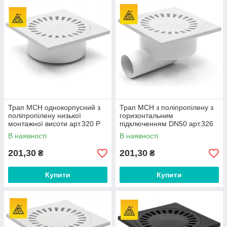
Трап MCH однокорпусний з
Трап MCH з поліпропілену з
поліпропілену низької
горизонтальним
монтажної висоти арт.320 P
підключенням DN50 арт.326
P
В наявності
В наявності
201,30
201,30
₴
₴
Купити
Купити