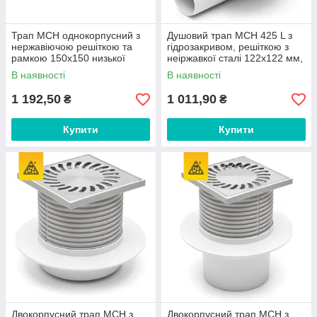
Трап MCH однокорпусний з
Душовий трап MCH 425 L з
нержавіючою решіткою та
гідрозакривом, решіткою з
рамкою 150х150 низької
неіржавкої сталі 122х122 мм,
монтажної висоти арт.320 N
горизонтальний випуск DN50
В наявності
В наявності
1 192,50
1 011,90
₴
₴
Купити
Купити
Двокорпусний трап МСН з
Двокорпусний трап МСН з