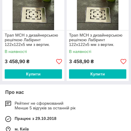
Трап МСН з дизайнерською
Трап МСН з дизайнерською
решіткою Лабіринт
решіткою Лабіринт
122х122х5 мм з вертик.
122х122х5 мм з вертик.
підключенням DN50 арт.L420
підключенням DN110
В наявності
В наявності
NL
арт.L421 NL
3 458,90
3 458,90
₴
₴
Купити
Купити
Про нас
Рейтинг не сформований
Менше 5 відгуків за останній рік
Працює з 29.10.2018
м. Київ