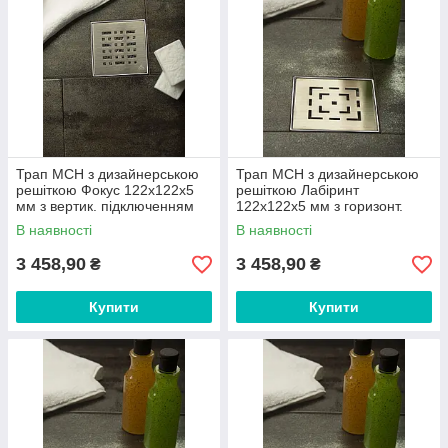
Трап МСН з дизайнерською
Трап МСН з дизайнерською
решіткою Фокус 122х122х5
решіткою Лабіринт
мм з вертик. підключенням
122х122х5 мм з горизонт.
DN110 арт.F421 NL
підключенням DN50 арт.L425
В наявності
В наявності
NL
3 458,90
3 458,90
₴
₴
Купити
Купити