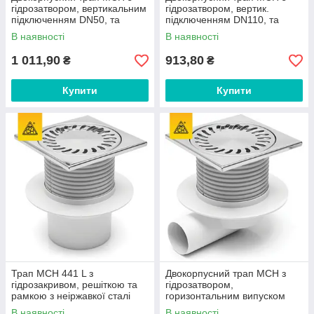
гідрозатвором, вертикальним
гідрозатвором, вертик.
підключенням DN50, та
підключенням DN110, та
нержавіючою решіткою
нержав. решіткою 122х122
В наявності
В наявності
122х122 мм
мм
1 011,90
913,80
₴
₴
Купити
Купити
Трап MCH 441 L з
Двокорпусний трап МСН з
гідрозакривом, решіткою та
гідрозатвором,
рамкою з неіржавкої сталі
горизонтальним випуском
150х150 мм, вертикальний
DN50 та нержавіючою
В наявності
В наявності