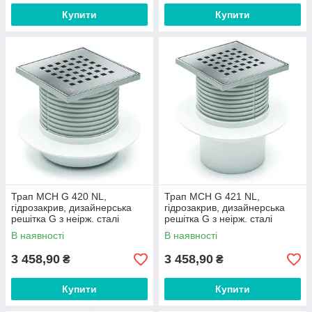
Купити
Купити
Трап MCH G 420 NL,
Трап MCH G 421 NL,
гідрозакрив, дизайнерська
гідрозакрив, дизайнерська
решітка G з неірж. сталі
решітка G з неірж. сталі
122х122х5 мм, вертикальний
122х122х5 мм, вертикальний
В наявності
В наявності
випуск DN50
випуск DN110
3 458,90
3 458,90
₴
₴
Купити
Купити