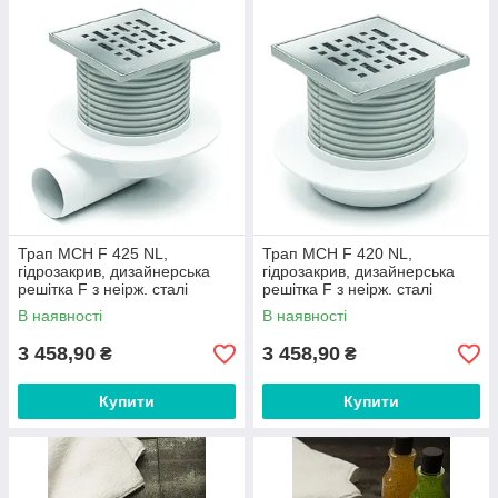
Трап MCH F 425 NL,
Трап MCH F 420 NL,
гідрозакрив, дизайнерська
гідрозакрив, дизайнерська
решітка F з неірж. сталі
решітка F з неірж. сталі
122х122х5 мм,
122х122х5 мм, вертикальний
В наявності
В наявності
горизонтальний випуск DN50
випуск DN50
3 458,90
3 458,90
₴
₴
Купити
Купити