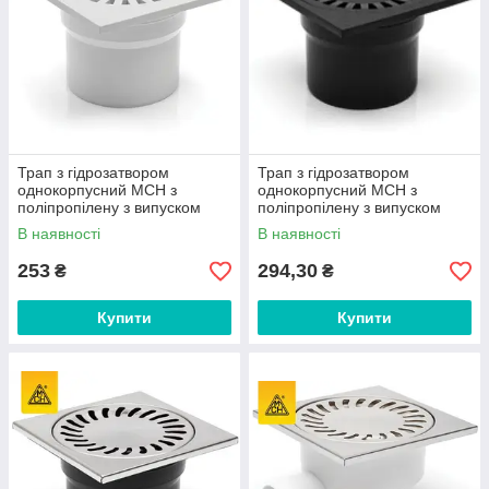
Трап з гідрозатвором
Трап з гідрозатвором
однокорпусний MCH з
однокорпусний MCH з
поліпропілену з випуском
поліпропілену з випуском
DN110, білий. арт. 323 P-b
DN110, чорний арт.323 P
В наявності
В наявності
253
294,30
₴
₴
Купити
Купити