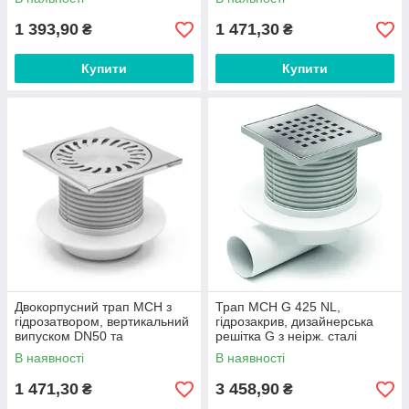
випуск DN110
решіткою 150х150 мм
1 393,90
1 471,30
₴
₴
Купити
Купити
Двокорпусний трап МСН з
Трап MCH G 425 NL,
гідрозатвором, вертикальний
гідрозакрив, дизайнерська
випуском DN50 та
решітка G з неірж. сталі
нержавіючою решіткою
122х122х5 мм,
В наявності
В наявності
150х150 мм
горизонтальний випуск DN50
1 471,30
3 458,90
₴
₴