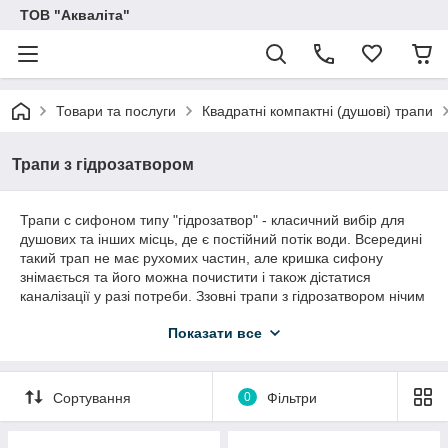
ТОВ "Акваліта"
Товари та послуги
Квадратні компактні (душові) трапи
Трапи з гідрозатвором
Трапи с сифоном типу "гідрозатвор" - класичний вибір для
душових та інших місць, де є постійний потік води. Всередині
такий трап не має рухомих частин, але кришка сифону
знімається та його можна почистити і також дістатися
каналізації у разі потреби. Ззовні трапи з гідрозатвором нічим
не відрізняються від трапів з сухим сифоном, то ж вибір між
Показати все
цими двома категоріями залежить виключно від частоти
експлуатації приміщення.
Сортування
0
Фільтри