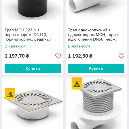
Трап MCH 323 N з
Трап однокорпусний з
гідрозатвором, DN110,
гідрозатвором MCH, гориз.
чорний корпус, решітка і
підключення DN50, нерж.
рамка 150х150мм /
решітка 150х150 арт.326 N
В наявності
В наявності
нержавеющий трап для душа
1 197,70
1 192,50
₴
₴
Купити
Купити