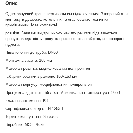
Опис
Однокорпусний трап з вертикальним підключенням.
З
творений для
монтажу в душових, котельнях та опалюваних технічних
приміщеннях. Має компактні
розміри. Завдяки внутрішньому нахилу решітки підвищується
пропускна здатність трапу та прискорюється збір води з поверхні
підлоги.
Підключення до труби: DN50
Монтажна висота: 105 мм
Матеріал решітки: модифікований поліпропілен
Габарити решітки з рамкою
:
150х150 мм
Матеріал корпусу
:
модифікований поліпропілен
Пропускна здатність
:
55 л/хв. Максимальна температура
:
90
о
З
Клас навантаження: К3
Сертифіковано згідно
EN
1253-1
Термін експлуатації: 25 років
Виробник
:
МСН, Чехія.