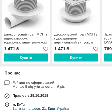
Двокорпусний трап МСН з
Двокорпусний трап МСН з
Трап
гідрозатвором,
гідрозатвором,
гори
горизонтальним випуском
вертикальний випуском
DN50
DN50 та нержавіючою
DN50 та нержавіючою
реш
1 471
1 471
769
₴
₴
решіткою 150х150 мм
решіткою 150х150 мм
арт.
Купити
Купити
Про нас
Рейтинг не сформований
Менше 5 відгуків за останній рік
Працює з 29.10.2018
м. Київ
Залізничне шосе, 21, Київ, Україна