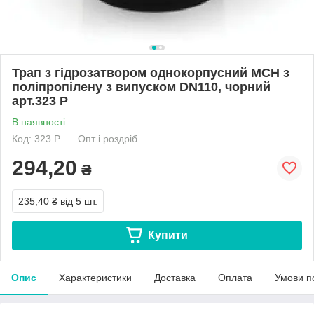
Трап з гідрозатвором однокорпусний MCH з
поліпропілену з випуском DN110, чорний
арт.323 P
В наявності
Код: 323 P
Опт і роздріб
294,20
₴
235,40 ₴
від 5 шт.
Купити
Опис
Характеристики
Доставка
Оплата
Умови п