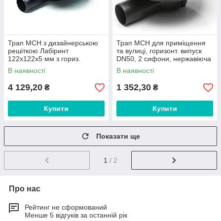
Трап МСН з дизайнерською
Трап MCH для приміщення
решіткою Лабіринт
та вулиці, горизонт. випуск
122x122х5 мм з гориз.
DN50, 2 сифони, нержавіюча
підключенням DN50 арт. L
решітка 122х122 мм арт.
В наявності
В наявності
382 NА
381А
4 129,20
1 352,30
₴
₴
Купити
Купити
Показати ще
1
/ 2
Про нас
Рейтинг не сформований
Менше 5 відгуків за останній рік