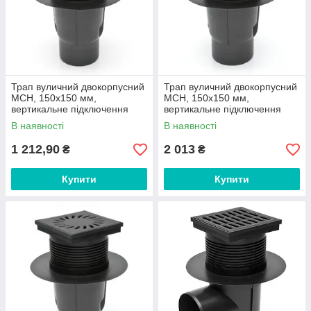
Трап вуличний двокорпусний
Трап вуличний двокорпусний
МСН, 150х150 мм,
МСН, 150х150 мм,
вертикальне підключення
вертикальне підключення
D110, сухий сифон, пластик
D110, сухий сифон арт. 827
В наявності
В наявності
S-N
1 212,90
2 013
₴
₴
Купити
Купити