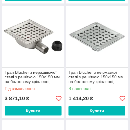
Трап Blucher з нержавіючої
Трап Blucher з неіржавкої
сталі з решіткою 150х150 мм
сталі з решіткою 150х150 мм
на болтовому кріпленні,
на болтовому кріпленні,
горизонтальний випуск DN32
вертикальний випуск DN40
Під замовлення
В наявності
3 871,10
1 414,20
₴
₴
Купити
Купити