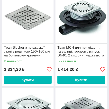
Трап Blucher з неіржавкої
Трап MCH для приміщення
сталі з решіткою 150х150 мм
та вулиці, горизонт. випуск
на болтовому кріпленні,
DN40, 2 сифони, нержавіюча
вертикальний випуск DN50
решітка 122х122 мм арт. 382
В наявності
В наявності
А
3 334,30
1 414,20
₴
₴
Купити
Купити