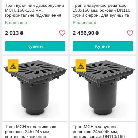
Трап вуличний двокорпусний
Трап з чавунною решіткою
МСН, 150х150 мм,
150х150 мм, боковий DN110,
горизонтальне підключення
сухий сифон, для вулиць та
D110, сухий сифон арт. 424
паркінгів арт. 424 S-Li
В наявності
В наявності
S-N
2 013
2 456,90
₴
₴
Купити
Купити
Трап МСН з пластиковою
Трап МСН з чавунною
решіткою 245х245 мм,
решіткою 245х245 мм,
вертик. підключення
вертик. випуск DN110/160,