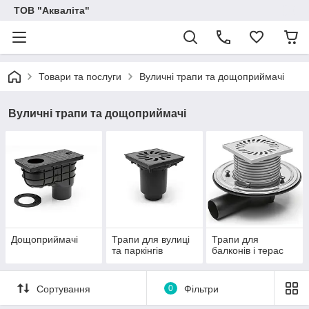
ТОВ "Акваліта"
Товари та послуги
Вуличні трапи та дощоприймачі
Вуличні трапи та дощоприймачі
Дощоприймачі
Трапи для вулиці
Трапи для
та паркінгів
балконів і терас
Сортування
0
Фільтри