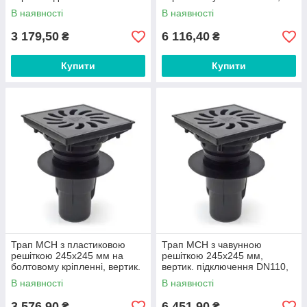
DN110/160, для вулиці та
для вулиці та паркінгу арт.
В наявності
В наявності
паркінгу арт. 328Pz
328z
3 179,50
6 116,40
₴
₴
Купити
Купити
Трап МСН з пластиковою
Трап МСН з чавунною
решіткою 245х245 мм на
решіткою 245х245 мм,
болтовому кріпленні, вертик.
вертик. підключення DN110,
підключення DN110, для
для вулиці та паркінгу арт.
В наявності
В наявності
вулиці та паркінгу арт. 831 S
831 Sz
Pz
3 576,90
6 451,90
₴
₴