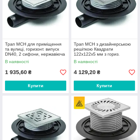
Трап MCH для приміщення
Трап МСН з дизайнерською
та вулиці, горизонт. випуск
решіткою Квадрати
DN40, 2 сифони, нержавіюча
122x122х5 мм з гориз.
решітка 150х150 мм арт. 382
підключенням DN50 арт. G
В наявності
В наявності
Е
382 NА
1 935,60
4 129,20
₴
₴
Купити
Купити