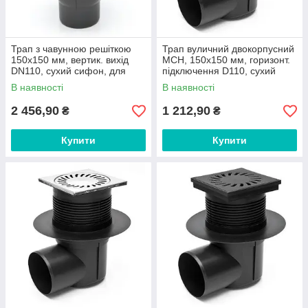
Трап з чавунною решіткою
Трап вуличний двокорпусний
150х150 мм, вертик. вихід
МСН, 150х150 мм, горизонт.
DN110, сухий сифон, для
підключення D110, сухий
вулиць та паркінгів арт. 827
сифон, пластик арт. 424 S
В наявності
В наявності
S-Li
2 456,90
1 212,90
₴
₴
Купити
Купити