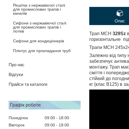
Решітки з нержавіючої сталі
для промислових трапів і
каналів
Опис
Сифони з нержавіючої сталі
для промислових трапів і
лотків
Трап МСН
329Sz
в
горизонтальне пі
Сифони для кондиціонерів
Трапи МСН 245х24
Плінтус для прокладання труб
Залежно від типу 
забезпечує антива
Про нас
монтажу. Трап має
сміття і попередж
Відгуки
стійкий до погодни
Прайси та каталоги
кг (клас В125) в з
Графік роботи
Понеділок
09:00
18:00
Вівторок
09:00
18:00