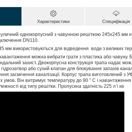
Характеристики
Специфікація
уличний однокорпусний з чавунною решіткою 245х245 мм на
дключення DN110.
5 мм використовуються для відведення
води з великих тер
навантаження можна вибрати грати з пластика або чавуну. 
ндальний захист. Двокорпусна конструкція трапа надає мо
 гідрозатвор або сухий клапан для блокування запахів канал
ення засмічення каналізації. Корпус трапа виготовлений з УФ
х умов. Він витримує температуру до 90 ° С і навантаження 
алежності від типу решітки. Пропускна здатність 225 л \ хв