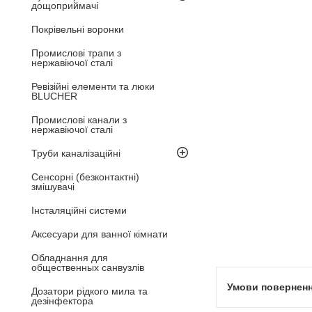
дощоприймачі
Покрівельні воронки
Промислові трапи з
нержавіючої сталі
Ревізійні елементи та люки
BLUCHER
Промислові канали з
нержавіючої сталі
Труби каналізаційні
Сенсорні (безконтактні)
змішувачі
Інсталяційні системи
Аксесуари для ванної кімнати
Обладнання для
общественных санвузлів
Дозатори рідкого мила та
дезінфектора