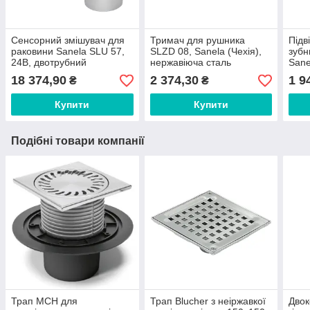
Сенсорний змішувач для
Тримач для рушника
Підв
раковини Sanela SLU 57,
SLZD 08, Sanela (Чехія),
зубн
24В, двотрубний
нержавіюча сталь
Sane
нерж
18 374,90
2 374,30
1 9
₴
₴
Купити
Купити
Подібні товари компанії
Трап MCH для
Трап Blucher з неіржавкої
Двок