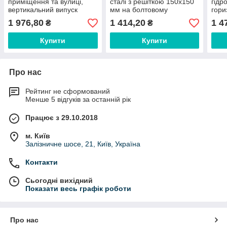
приміщення та вулиці,
сталі з решіткою 150х150
гідр
вертикальний випуск
мм на болтовому
гори
DN110, 2 сифони,
кріпленні, вертикальний
DN50
1 976,80
1 414,20
1 4
₴
₴
нержавіюча решітка
випуск DN40
реші
150х150 мм арт.386Е
Купити
Купити
Про нас
Рейтинг не сформований
Менше 5 відгуків за останній рік
Працює з 29.10.2018
м. Київ
Залізничне шосе, 21, Київ, Україна
Контакти
Сьогодні вихідний
Показати весь графік роботи
Про нас