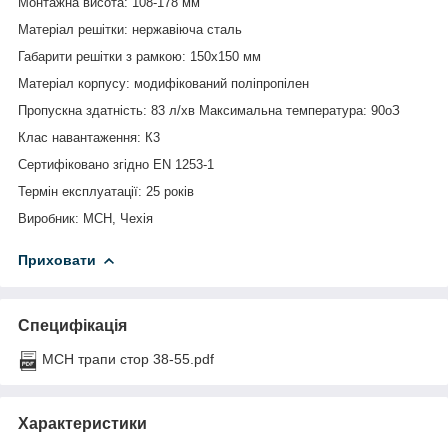
Монтажна висота
:
108-178 мм
Матеріал решітки
:
нержавіюча сталь
Габарити решітки з рамкою
:
150х150 мм
Матеріал корпусу
:
модифікований поліпропілен
Пропускна здатність
:
83 л/хв Максимальна температура
:
90
о
З
Клас навантаження: К3
Сертифіковано згідно
EN
1253-1
Термін експлуатації: 25 років
Виробник
:
МСН, Чехія
Приховати
Специфікація
MCH трапи стор 38-55.pdf
Характеристики