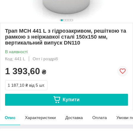
Трап MCH 441 L з гідрозакривом, решіткою та
рамкою з неіржавкої сталі 150х150 мм,
вертикальний випуск DN110
В наявності
Код: 441 L
Опт і роздріб
1 393,60
₴
1 187,10 ₴
від 5 шт.
Купити
Опис
Характеристики
Доставка
Оплата
Умови п