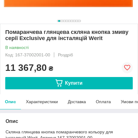
Помаранчева глянцева скляна кнопка змиву
серії Exclusive для інсталяцій Werit
В наявності
Код: 167-37002001-00
Роздріб
11 367,80
₴
Купити
Опис
Характеристики
Доставка
Оплата
Умови п
Опис
Скляна глянцева кнопка помаранчевого кольору для
інсталяцій Werit. Артикул 167-37002001-00