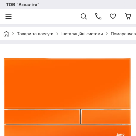
ТОВ "Акваліта"
Товари та послуги
Інсталяційні системи
Помаранчева 