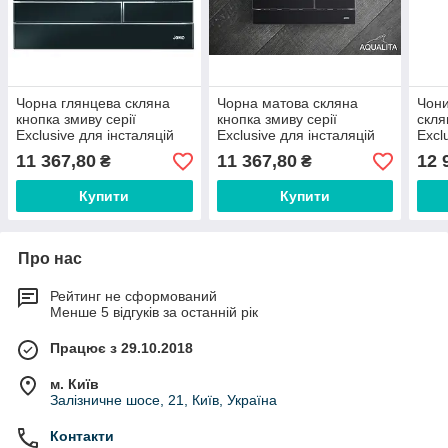
Чорна глянцева скляна
Чорна матова скляна
Чони
кнопка змиву серії
кнопка змиву серії
скля
Exclusive для інсталяцій
Exclusive для інсталяцій
Excl
Werit
Werit
Weri
11 367,80
11 367,80
12 
₴
₴
Купити
Купити
Про нас
Рейтинг не сформований
Менше 5 відгуків за останній рік
Працює з 29.10.2018
м. Київ
Залізничне шосе, 21, Київ, Україна
Контакти