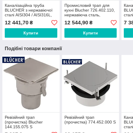
Каналізаційна труба
Промисловий трап для
Кана
BLUCHER з нержавіючої
кухні Blucher 726.402.110,
BLUC
сталі AISI304 / AISI316L,
нержавіюча сталь,
стал
500мм, DN250
горизонтальний вихід
500
12 441,70
12 544,90
7 3
₴
₴
D110
Купити
Купити
Подібні товари компанії
Ревізійний трап
Ревізійний трап
Кана
(прочистка) Blucher
(прочистка) 774.452.000 S
BLUC
144.155.075 S
стал
500