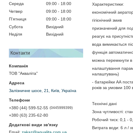
Середа
09:00
18:00
Характеристики:
Четвер
09:00
18:00
економічний аератор,
Пʼятниця
09:00
18:00
гігієнічний змив
Субота
Вихідний
призначений для под
Неділя
Вихідний
реагує на присутніст
вода вимикається піс
функція автоматично
Контакти
можна перемкнути в
налаштування параме
ТОВ "Акваліта"
налаштувань)
- батарейки АА поста
років за умовии 100
Залізничне шосе, 21, Київ, Україна
Технічні дані
+380 (44) 599-52-55
0445999399
Зона чутливості: ста
+380 (63) 235-62-80
Робочий тиск: 0,1 - 
Витрата води: 6 л / х
zakaz@aqualita.com.ua