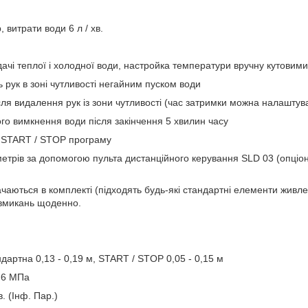
 витрати води 6 л / хв.
ачі теплої і холодної води, настройка температури вручну кутовим
ь рук в зоні чутливості негайним пуском води
ля видалення рук із зони чутливості (час затримки можна налаштуват
го вимкнення води після закінчення 5 хвилин часу
 START / STOP програму
трів за допомогою пульта дистанційного керування SLD 03 (опціона
чаються в комплекті (підходять будь-які стандартні елементи живле
 вмикань щоденно.
ндартна 0,13 - 0,19 м, START / STOP 0,05 - 0,15 м
0,6 MПа
в. (Інф. Пар.)