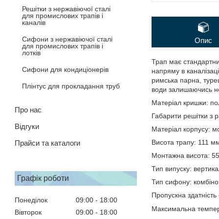
Решітки з нержавіючої сталі
для промислових трапів і
каналів
Сифони з нержавіючої сталі
Опис
для промислових трапів і
лотків
Трап має стандартни
Сифони для кондиціонерів
напряму в каналізац
римська парна, туре
Плінтус для прокладання труб
води залишаючись не
Матеріал кришки: по
Про нас
Габарити решітки з 
Відгуки
Матеріал корпусу: м
Висота трапу: 111 м
Прайси та каталоги
Монтажна висота: 5
Тип випуску: вертик
Графік роботи
Тип сифону: комбіно
Пропускна здатність 
Понеділок
09:00
18:00
Максимальна темпер
Вівторок
09:00
18:00