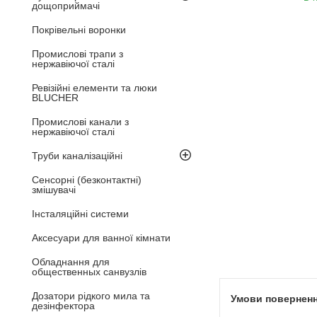
дощоприймачі
Покрівельні воронки
Промислові трапи з
нержавіючої сталі
Ревізійні елементи та люки
BLUCHER
Промислові канали з
нержавіючої сталі
Труби каналізаційні
Сенсорні (безконтактні)
змішувачі
Інсталяційні системи
Аксесуари для ванної кімнати
Обладнання для
общественных санвузлів
Дозатори рідкого мила та
дезінфектора