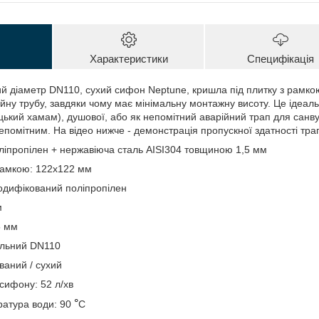
Характеристики
Специфікація
й діаметр DN110, сухий сифон Neptune, кришла під плитку з рамкою
ійну трубу, завдяки чому має мінімальну монтажну висоту. Це ідеал
цький хамам), душової, або як непомітний аварійний трап для санву
помітним. На відео нижче - демонстрація пропускної здатності тр
ліпропілен + нержавіюча сталь AISI304 товщиною 1,5 мм
рамкою: 122х122 мм
одифікований поліпропілен
м
5 мм
альний DN110
ваний / сухий
сифону: 52 л/хв
°
атура води: 90
С