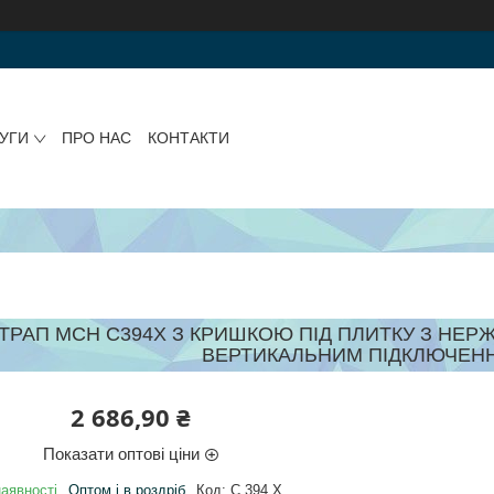
УГИ
ПРО НАС
КОНТАКТИ
ТРАП MCH C394X З КРИШКОЮ ПІД ПЛИТКУ З НЕ
ВЕРТИКАЛЬНИМ ПІДКЛЮЧЕНН
2 686,90 ₴
Показати оптові ціни
аявності
Оптом і в роздріб
Код:
C 394 X