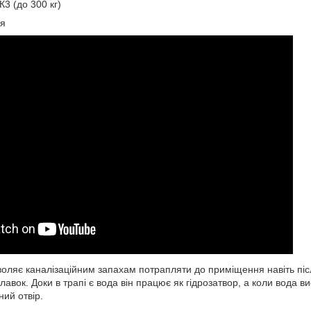
3 (до 300 кг)
ія
оляє каналізаційним запахам потрапляти до приміщення навіть піс
авок. Доки в трапі є вода він працює як гідрозатвор, а коли вода в
ний отвір.