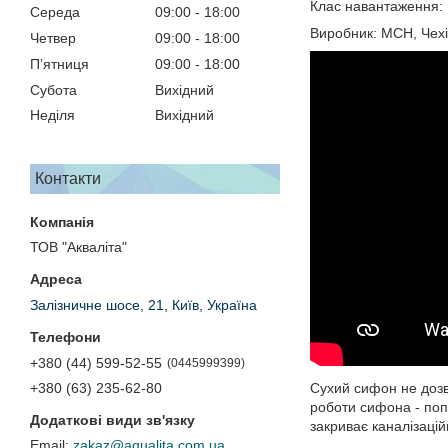
Клас навантаження: К
Середа
09:00
18:00
Виробник: МСН, Чех
Четвер
09:00
18:00
Пʼятниця
09:00
18:00
Субота
Вихідний
Неділя
Вихідний
Контакти
ТОВ "Акваліта"
Залізничне шосе, 21, Київ, Україна
+380 (44) 599-52-55
0445999399
Сухий сифон не дозв
+380 (63) 235-62-80
роботи сифона - попл
закриває каналізацій
zakaz@aqualita.com.ua