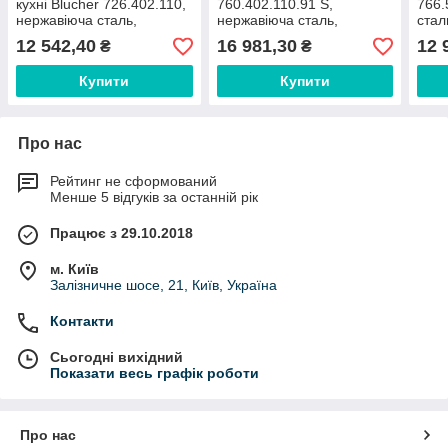
кухні Blucher 726.402.110,
760.402.110.91 S,
766.
нержавіюча сталь,
нержавіюча сталь,
стал
горизонтальний вихід
вертикальний вихід DN110
D110
12 542,40
16 981,30
12 
₴
₴
D110
полі
Купити
Купити
Про нас
Рейтинг не сформований
Менше 5 відгуків за останній рік
Працює з 29.10.2018
м. Київ
Залізничне шосе, 21, Київ, Україна
Контакти
Сьогодні вихідний
Показати весь графік роботи
Про нас