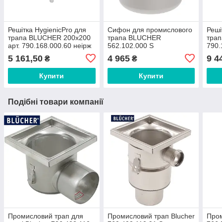
Решітка HygienicPro для
Сифон для промислового
Реші
трапа BLUCHER 200х200
трапа BLUCHER
тра
арт. 790.168.000.60 неірж
562.102.000 S
790.
сталь AISI 304,316/решітка
5 161,50
4 965
9 4
₴
₴
для трапа
Купити
Купити
Подібні товари компанії
Промисловий трап для
Промисловий трап Blucher
Пром