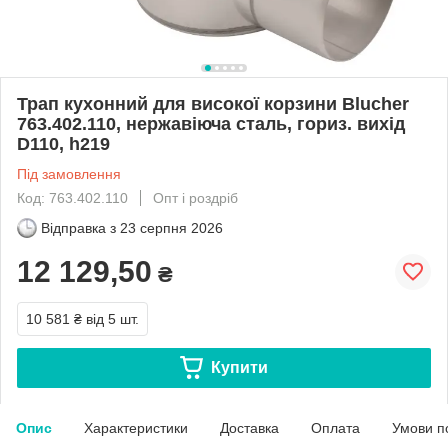
Трап кухонний для високої корзини Blucher
763.402.110, нержавіюча сталь, гориз. вихід
D110, h219
Під замовлення
Код: 763.402.110
Опт і роздріб
Відправка з
23 серпня 2026
12 129,50
₴
10 581 ₴
від 5 шт.
Купити
Опис
Характеристики
Доставка
Оплата
Умови п