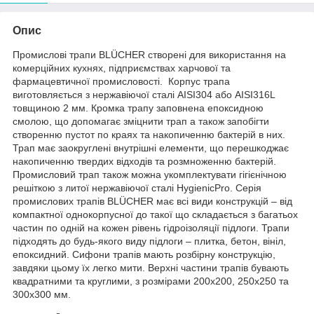
Опис
Промислові трапи BLÜCHER створені для використання на
комерційних кухнях, підприємствах харчової та
фармацевтичної промисловості. Корпус трапа
виготовляється з нержавіючої сталі AISI304 або AISI316L
товщиною 2 мм. Кромка трапу заповнена епоксидною
смолою, що допомагає зміцнити трап а також запобігти
створенню пустот по краях та накопиченню бактерій в них.
Трап має заокруглені внутрішні елементи, що перешкоджає
накопиченню твердих відходів та розмноженню бактерій.
Промисловий трап також можна укомплектувати гігієнічною
решіткою з литої нержавіючої сталі HygienicPro. Серія
промислових трапів BLÜCHER має всі види конструкцій – від
компактної однокорпусної до такої що складається з багатьох
частин по одній на кожен рівень гідроізоляції підлоги. Трапи
підходять до будь-якого виду підлоги – плитка, бетон, вініл,
епоксидний. Сифони трапів мають розбірну конструкцію,
завдяки цьому їх легко мити. Верхні частини трапів бувають
квадратними та круглими, з розмірами 200х200, 250х250 та
300х300 мм.