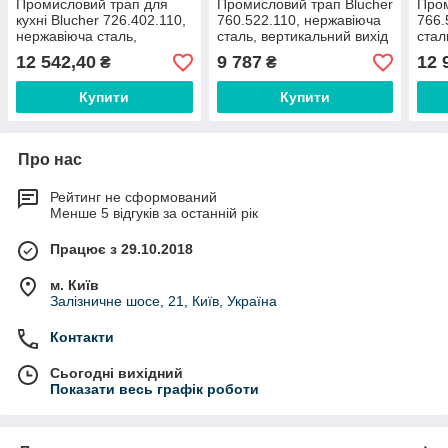
Промисловий трап для
Промисловий трап Blucher
Пром
кухні Blucher 726.402.110,
760.522.110, нержавіюча
766.
нержавіюча сталь,
сталь, вертикальний вихід
стал
горизонтальний вихід
DN110
D110
12 542,40
9 787
12 
₴
₴
D110
полі
Купити
Купити
Про нас
Рейтинг не сформований
Менше 5 відгуків за останній рік
Працює з 29.10.2018
м. Київ
Залізничне шосе, 21, Київ, Україна
Контакти
Сьогодні вихідний
Показати весь графік роботи