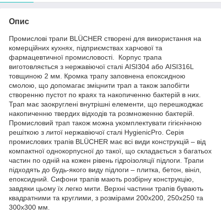
Опис
Промислові трапи BLÜCHER створені для використання на
комерційних кухнях, підприємствах харчової та
фармацевтичної промисловості. Корпус трапа
виготовляється з нержавіючої сталі AISI304 або AISI316L
товщиною 2 мм. Кромка трапу заповнена епоксидною
смолою, що допомагає зміцнити трап а також запобігти
створенню пустот по краях та накопиченню бактерій в них.
Трап має заокруглені внутрішні елементи, що перешкоджає
накопиченню твердих відходів та розмноженню бактерій.
Промисловий трап також можна укомплектувати гігієнічною
решіткою з литої нержавіючої сталі HygienicPro. Серія
промислових трапів BLÜCHER має всі види конструкцій – від
компактної однокорпусної до такої, що складається з багатьох
частин по одній на кожен рівень гідроізоляції підлоги. Трапи
підходять до будь-якого виду підлоги – плитка, бетон, вініл,
епоксидний. Сифони трапів мають розбірну конструкцію,
завдяки цьому їх легко мити. Верхні частини трапів бувають
квадратними та круглими, з розмірами 200х200, 250х250 та
300х300 мм.