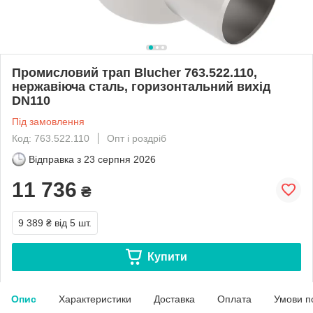
Промисловий трап Blucher 763.522.110,
нержавіюча сталь, горизонтальний вихід
DN110
Під замовлення
Код: 763.522.110
Опт і роздріб
Відправка з
23 серпня 2026
11 736
₴
9 389 ₴
від 5 шт.
Купити
Опис
Характеристики
Доставка
Оплата
Умови п