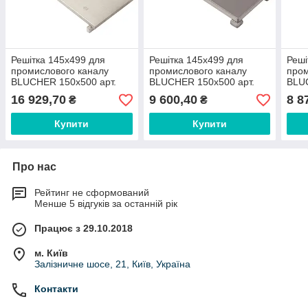
Решітка 145x499 для
Решітка 145x499 для
Реші
промислового каналу
промислового каналу
пром
BLUCHER 150х500 арт.
BLUCHER 150х500 арт.
BLUC
697.200.150.49
697.020.150.49
697.
16 929,70
9 600,40
8 8
₴
₴
Купити
Купити
Про нас
Рейтинг не сформований
Менше 5 відгуків за останній рік
Працює з 29.10.2018
м. Київ
Залізничне шосе, 21, Київ, Україна
Контакти