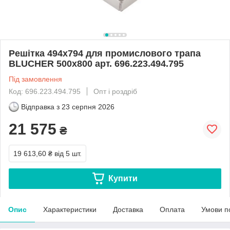
Решітка 494х794 для промислового трапа
BLUCHER 500х800 арт. 696.223.494.795
Під замовлення
Код: 696.223.494.795
Опт і роздріб
Відправка з
23 серпня 2026
21 575
₴
19 613,60 ₴
від 5 шт.
Купити
Опис
Характеристики
Доставка
Оплата
Умови п