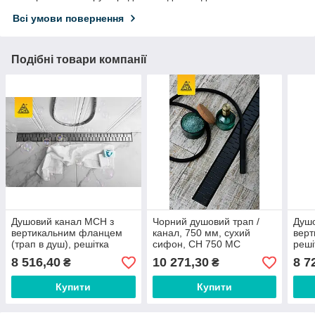
Всі умови повернення
Подібні товари компанії
Душовий канал МСН з
Чорний душовий трап /
Душо
вертикальним фланцем
канал, 750 мм, сухий
вер
(трап в душ), решітка
сифон, CH 750 МС
реші
Медіум, сухий сифон, h65
сифо
8 516,40
10 271,30
8 7
₴
₴
мм, 650 мм, CH 650 МN3
CH 7
Купити
Купити