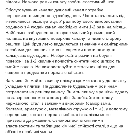
підлоги. Навколо рамки каналу зробіть еластичний шов.
Обслуговування каналу: душовий канал потребує
періодичного чищення від забруднень. Частота залежить від
інтенсивності експлуатації. У разі побутового використання
родиною з 4 людей канал необхідно мити 1-2 рази на місяць.
Найбільше забруднення створює мильний розчин, який
налипає на внутрішню поверхню каналу та нижню сторону
решітки. Цей бруд легко видаляється звичайними санітарними
засобами для ванних кімнат – спреями проти накипу та
кальцієвих відкладень. Розбризкайте розчин на брудні
поверхні, за 1-2 хвилини почистіть синтетичною щіткою та
змийте водою. Не використовуйте металічних щіток для
чищення предметів з нержавіючої сталі.
Важливо! Знімайте захисну плівку з кромки каналу до початку
укладання плитки. Не дозволяйте будівельним розчинам
потрапляти на решітку каналу. Зніміть пливку з решітки одразу
по завершенню монтажних робіт. Запобігайте контакту
нержавіючої сталі з залізними виробами (саморізами,
болтами, арматурою, металічною стружкою і т.ін.), у вологому
середовищі контакт нержавіючої сталі з залізом може
призвести до ржавіння. Ознайомтеся із хімічними
властивостями та таблицею хімічної стійкості сталі, якщо на
об’єкті є особливі умови.