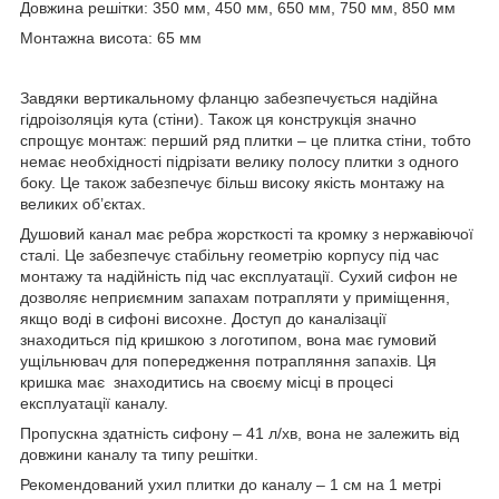
Довжина решітки: 350 мм, 450 мм, 650 мм, 750 мм, 850 мм
Монтажна висота: 65 мм
Завдяки вертикальному фланцю забезпечується надійна
гідроізоляція кута (стіни). Також ця конструкція значно
спрощує монтаж: перший ряд плитки – це плитка стіни, тобто
немає необхідності підрізати велику полосу плитки з одного
боку. Це також забезпечує більш високу якість монтажу на
великих об’єктах.
Душовий канал має ребра жорсткості та кромку з нержавіючої
сталі. Це забезпечує стабільну геометрію корпусу під час
монтажу та надійність під час експлуатації. Сухий сифон не
дозволяє неприємним запахам потрапляти у приміщення,
якщо воді в сифоні висохне. Доступ до каналізації
знаходиться під кришкою з логотипом, вона має гумовий
ущільнювач для попередження потрапляння запахів. Ця
кришка має
знаходитись на своєму місці в процесі
експлуатації каналу.
Пропускна здатність сифону – 41 л/хв, вона не залежить від
довжини каналу та типу решітки.
Рекомендований ухил плитки до каналу – 1 см на 1 метрі