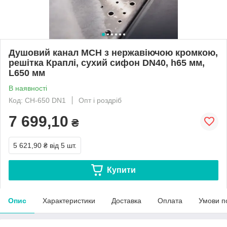
Душовий канал МСН з нержавіючою кромкою,
решітка Краплі, сухий сифон DN40, h65 мм,
L650 мм
В наявності
Код: CH-650 DN1
Опт і роздріб
7 699,10
₴
5 621,90 ₴
від 5 шт.
Купити
Опис
Характеристики
Доставка
Оплата
Умови п