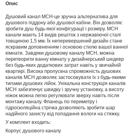
Опис
Душовий канал МСН-це зручна альтернатива для
душового піддону або душової кабіни. Він дозволяє
зробити душ будь-якої конфігурації і розміру. MСН
канали мають 14 видів решіток з нержавіючої сталі
товщиною 1,5 мм. Їх неперевершений дизайн стане
яскравим доповненням і основою стилю вашої ванної
кімнати. Завдяки душовому каналу МСН, можна
перетворити ванну кімнату у дизайнерський шедевр
без будь-яких додаткових затрат навіть у звичайній
квартирі. Висока пропускна спроможність душових
каналів МСН дозволяє застосовувати їх з будь-якими
типами душових лійок. Унікальна конструкція каналів
МСН забезпечує швидку і зручну установку, а висоту
ніжок можна легко регулювати зверху навіть після
монтажу каналу. Фланець по периметру і
гідроізоляційна стрічка дозволяють зробити шар
надійного захисту від попадання вологи на стяжку.
У комплект входить:
Корпус душового каналу