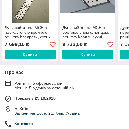
Душовий канал МСН з
Душовий канал МСН з
Душо
нержавіючою кромкою,
вертикальним фланцем,
нерж
решітка Квадрати, сухий
решітка Краплі, сухий
реші
сифон DN40, h65 мм,
сифон DN40, h65 мм,
сифо
7 699,10
8 732,50
7 1
₴
₴
L650 мм
L750 мм, CH-750DN3
L45
Купити
Купити
Про нас
Рейтинг не сформований
Менше 5 відгуків за останній рік
Працює з 29.10.2018
м. Київ
Залізничне шосе, 21, Київ, Україна
Контакти