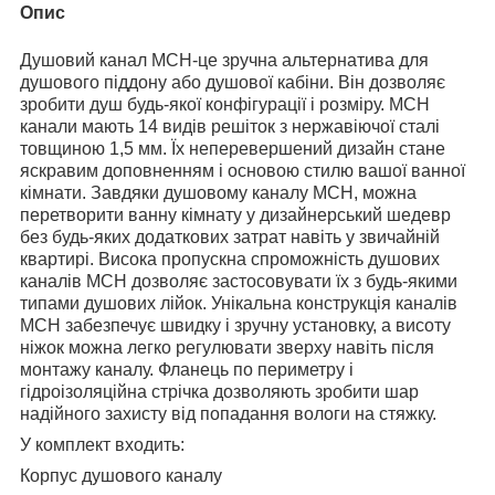
Опис
Душовий канал МСН-це зручна альтернатива для
душового піддону або душової кабіни. Він дозволяє
зробити душ будь-якої конфігурації і розміру. MСН
канали мають 14 видів решіток з нержавіючої сталі
товщиною 1,5 мм. Їх неперевершений дизайн стане
яскравим доповненням і основою стилю вашої ванної
кімнати. Завдяки душовому каналу МСН, можна
перетворити ванну кімнату у дизайнерський шедевр
без будь-яких додаткових затрат навіть у звичайній
квартирі. Висока пропускна спроможність душових
каналів МСН дозволяє застосовувати їх з будь-якими
типами душових лійок. Унікальна конструкція каналів
МСН забезпечує швидку і зручну установку, а висоту
ніжок можна легко регулювати зверху навіть після
монтажу каналу. Фланець по периметру і
гідроізоляційна стрічка дозволяють зробити шар
надійного захисту від попадання вологи на стяжку.
У комплект входить:
Корпус душового каналу