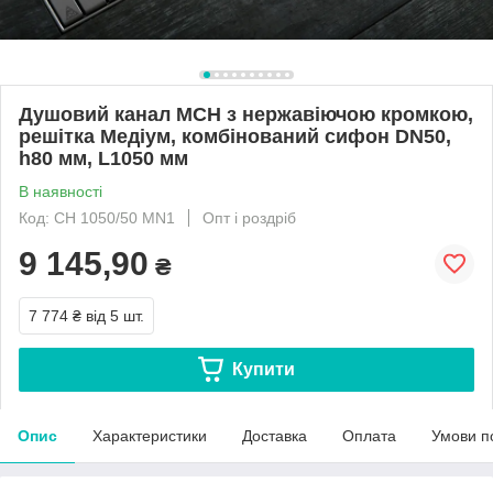
Душовий канал МСН з нержавіючою кромкою,
решітка Медіум, комбінований сифон DN50,
h80 мм, L1050 мм
В наявності
Код: CH 1050/50 МN1
Опт і роздріб
9 145,90
₴
7 774 ₴
від 5 шт.
Купити
Опис
Характеристики
Доставка
Оплата
Умови п