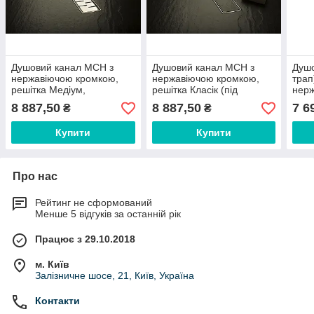
Душовий канал МСН з
Душовий канал МСН з
Душо
нержавіючою кромкою,
нержавіючою кромкою,
трап
решітка Медіум,
решітка Класік (під
нерж
комбінований сифон
плитку), комбінований
реші
8 887,50
8 887,50
7 6
₴
₴
DN50, h80 мм, L950 мм
сифон DN50, h80 мм,
мм, 
L950мм
Купити
Купити
Про нас
Рейтинг не сформований
Менше 5 відгуків за останній рік
Працює з 29.10.2018
м. Київ
Залізничне шосе, 21, Київ, Україна
Контакти