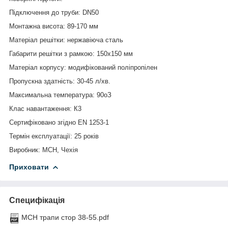
Підключення до труби
:
DN50
Монтажна висота
:
89-170 мм
Матеріал решітки
:
нержавіюча сталь
Габарити решітки з рамкою
:
150х150 мм
Матеріал корпусу
:
модифікований поліпропілен
Пропускна здатність
:
30-45 л/хв.
Максимальна температура
:
90
о
З
Клас навантаження: К3
Сертифіковано згідно
EN
1253-1
Термін експлуатації: 25 років
Виробник
:
МСН, Чехія
Приховати
Специфікація
MCH трапи стор 38-55.pdf