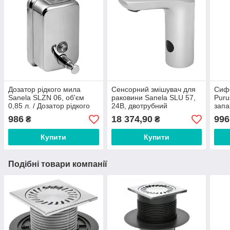
Дозатор рідкого мила
Сенсорний змішувач для
Сифо
Sanela SLZN 06, об'єм
раковини Sanela SLU 57,
Puru
0,85 л. / Дозатор рідкого
24В, двотрубний
запа
мила
986
18 374,90
996
₴
₴
Купити
Купити
Подібні товари компанії