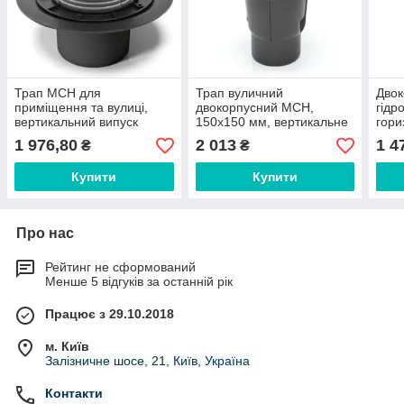
Трап MCH для
Трап вуличний
Двок
приміщення та вулиці,
двокорпусний МСН,
гідр
вертикальний випуск
150х150 мм, вертикальне
гори
DN110, 2 сифони,
підключення D110, сухий
DN50
1 976,80
2 013
1 4
₴
₴
нержавіюча решітка
сифон арт. 827 S-N
реші
150х150 мм арт.386Е
Купити
Купити
Про нас
Рейтинг не сформований
Менше 5 відгуків за останній рік
Працює з 29.10.2018
м. Київ
Залізничне шосе, 21, Київ, Україна
Контакти