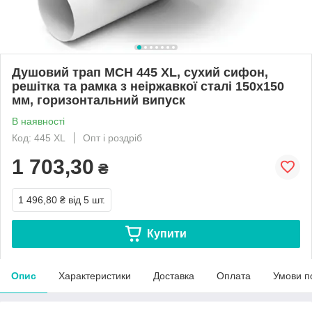
Душовий трап МСН 445 XL, сухий сифон,
решітка та рамка з неіржавкої сталі 150х150
мм, горизонтальний випуск
В наявності
Код: 445 XL
Опт і роздріб
1 703,30
₴
1 496,80 ₴
від 5 шт.
Купити
Опис
Характеристики
Доставка
Оплата
Умови п