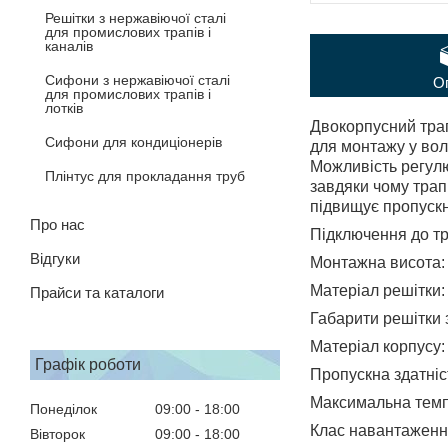
Решітки з нержавіючої сталі
для промислових трапів і
каналів
Сифони з нержавіючої сталі
О
для промислових трапів і
лотків
Двокорпусний трап
Сифони для кондиціонерів
для монтажу у воло
Можливість регулю
Плінтус для прокладання труб
завдяки чому трап
підвищує пропускну
Про нас
Підключення до тр
Відгуки
Монтажна висота: 
Матеріал решітки:
Прайси та каталоги
Габарити решітки 
Матеріал корпусу:
Графік роботи
Пропускна здатніст
Максимальна темп
Понеділок
09:00
18:00
Клас навантаження:
Вівторок
09:00
18:00