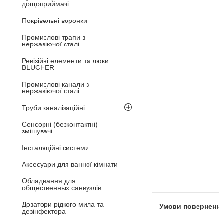
дощоприймачі
Покрівельні воронки
Промислові трапи з
нержавіючої сталі
Ревізійні елементи та люки
BLUCHER
Промислові канали з
нержавіючої сталі
Труби каналізаційні
Сенсорні (безконтактні)
змішувачі
Інсталяційні системи
Аксесуари для ванної кімнати
Обладнання для
общественных санвузлів
Дозатори рідкого мила та
дезінфектора