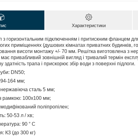
пис
Характеристики
 з горизонтальним підключенням і притискним фланцем для 
гих приміщеннях (душових кімнатах приватних будинків, готелі
вання висоти монтажу +/- 70 мм. Решітка виготовлена з не
 має привабливий зовнішній вигляд і тривалий термін експлу
 здатність трапа і прискорює збір води з поверхні підлоги.
уби: DN50;
94-164 мм;
 нержавіюча сталь 5 мм;
з рамкою: 100х100 мм;
 модифікований поліпропілен;
ь: 50-53 л / хв;
ература: 90 ° С
 К3 (до 300 кг)