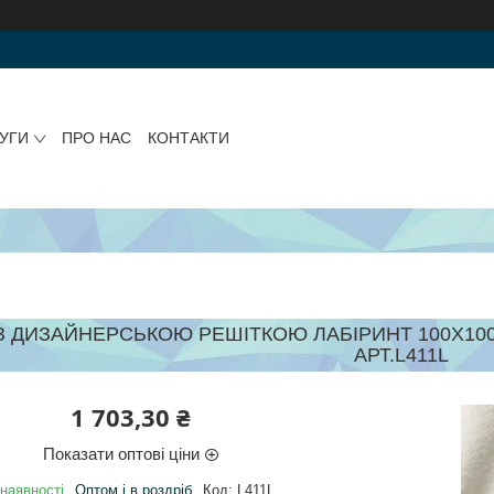
УГИ
ПРО НАС
КОНТАКТИ
З ДИЗАЙНЕРСЬКОЮ РЕШІТКОЮ ЛАБІРИНТ 100Х100
АРТ.L411L
1 703,30 ₴
Показати оптові ціни
наявності
Оптом і в роздріб
Код:
L411L