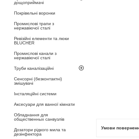
дощоприймачі
Покрівельні воронки
Промислові трапи з
нержавіючої сталі
Ревізійні елементи та люки
BLUCHER
Промислові канали з
нержавіючої сталі
Труби каналізаційні
Сенсорні (безконтактні)
змішувачі
Інсталяційні системи
Аксесуари для ванної кімнати
Обладнання для
общественных санвузлів
Дозатори рідкого мила та
дезінфектора