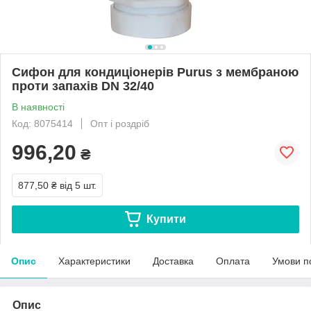
Сифон для кондиціонерів Purus з мембраною
проти запахів DN 32/40
В наявності
Код: 8075414
Опт і роздріб
996,20
₴
877,50 ₴
від 5 шт.
Купити
Опис
Характеристики
Доставка
Оплата
Умови п
Опис