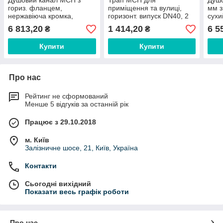
Душовий канал МСН з
Трап MCH для
Душ
гориз. фланцем,
приміщення та вулиці,
мм з
нержавіюча кромка,
горизонт. випуск DN40, 2
сухи
решітка Гармонія, сифон
сифони, нержавіюча
мм, 
6 813,20
1 414,20
6 5
₴
₴
DN40, h65 мм, L350 мм
решітка 122х122 мм арт.
фла
CH-350НN1
382 А
Купити
Купити
Про нас
Рейтинг не сформований
Менше 5 відгуків за останній рік
Працює з 29.10.2018
м. Київ
Залізничне шосе, 21, Київ, Україна
Контакти
Сьогодні вихідний
Показати весь графік роботи
Про нас